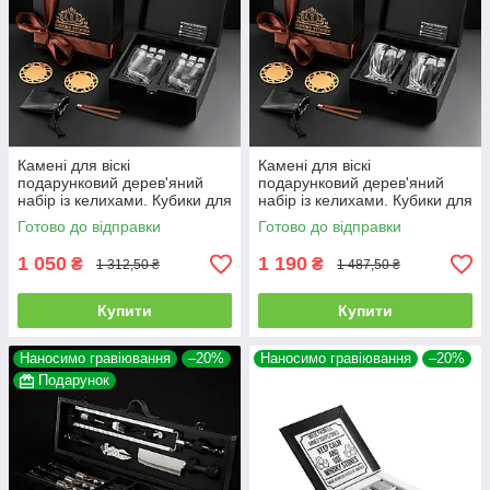
Камені для віскі
Камені для віскі
подарунковий дерев'яний
подарунковий дерев'яний
набір із келихами. Кубики для
набір із келихами. Кубики для
охолодження віскі
охолодження віскі 2 склянки
Готово до відправки
Готово до відправки
Bohemia Quadro 340 мл
1 050
1 190
₴
₴
1 312,50 ₴
1 487,50 ₴
Купити
Купити
Наносимо гравіювання
–20%
Наносимо гравіювання
–20%
Подарунок