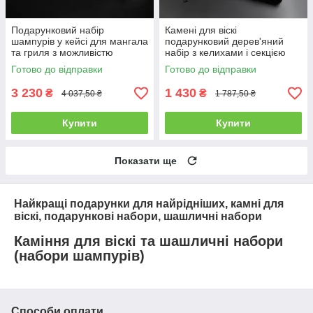
Подарунковий набір
Камені для віскі
шампурів у кейсі для мангала
подарунковий дерев'яний
та гриля з можливістю
набір з келихами і секцією
гравіювання Grills G1
для віскі.
Готово до відправки
Готово до відправки
3 230
1 430
₴
₴
4 037,50 ₴
1 787,50 ₴
Купити
Купити
Показати ще
Найкращі подарунки для найрідніших, камні для
віскі, подарункові набори, шашличні набори
Каміння для віскі та шашличні набори
(набори шампурів)
Способи оплати