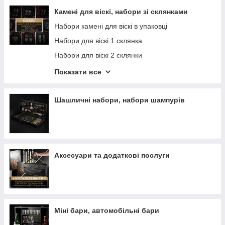
Камені для віскі, набори зі склянками
Набори камені для віскі в упаковці
Набори для віскі 1 склянка
Набори для віскі 2 склянки
Набори для віскі 2 склянки з секцією для пляшки
Показати все
Набори для віскі 4 склянки
Набори для віскі 4 склянки + графин
Шашличні набори, набори шампурів
Набори для віскі 6 склянок
Набори для віскі 6 склянок + графин
Набори для горілки на 6 стопок
Аксесуари та додаткові послуги
Набори для горілки на 6 стопок + графин
Набори для вина на 2 келихи
Набори для шампанського на 2 бокали
Набори для коньяку на 2 келихи
Міні бари, автомобільні бари
Пивні подарункові набори