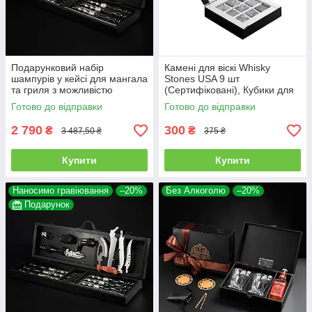
Подарунковий набір
Камені для віскі Whisky
шампурів у кейсі для мангала
Stones USA 9 шт
та гриля з можливістю
(Сертифіковані), Кубики для
гравіювання Grills G10
охолодження віскі
Готово до відправки
Готово до відправки
2 790
300
₴
₴
3 487,50 ₴
375 ₴
Купити
Купити
Наносимо гравіювання
–20%
Без Алкоголю
–20%
Подарунок