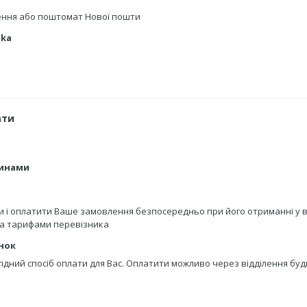
лення або поштомат Нової пошти
tka
ати
тинами
 і оплатити Ваше замовлення безпосередньо при його отриманні у від
за тарифами перевізника
нок
гідний спосіб оплати для Вас. Оплатити можливо через відділення буд