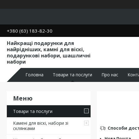
+380 (63) 183-82-30
Найкращі подарунки для
найрідніших, камні для віскі,
подарункові набори, шашличні
набори
Головна
Товари та послуги
Про нас
Конт
Товари та послуги
Камені для віскі, набори зі
Способи дос
склянками
Нова Пошта