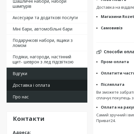
Шашличні набори, набори
шампурів
Доставка на відді
Магазини Roze
Аксесуари та додаткові послуги
Самовивіз
Міні бари, автомобільні бари
Подарункові набори, ящики з
ломом
Способи опл
Подяки, нагороди, настінний
щит- шеврон з лед підсвіткою
Пром-оплата
Оплатити час
Відгуки
Післяплата
Доставка і оплата
Ви зможете забрати
Про нас
сплачує покупець 
Оплата на раху
Самий зручний і ви
Контакти
Приват24.