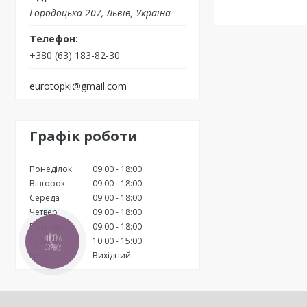
Городоцька 207, Львів, Україна
+380 (63) 183-82-30
eurotopki@gmail.com
Графік роботи
Понеділок
09:00
18:00
Вівторок
09:00
18:00
Середа
09:00
18:00
Четвер
09:00
18:00
Пʼятниця
09:00
18:00
Субота
10:00
15:00
КНОПКА
ЗВ'ЯЗКУ
Неділя
Вихідний