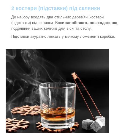
2 костери (підставки) під склянки
До набору входять два стильних дерев'яні костери
(підставки) під склянки. Вони
запобігають пошкодженню
,
подряпини ваших келихів для віскі та столу.
Підставки акуратно лежать у м'якому ложементі коробки.