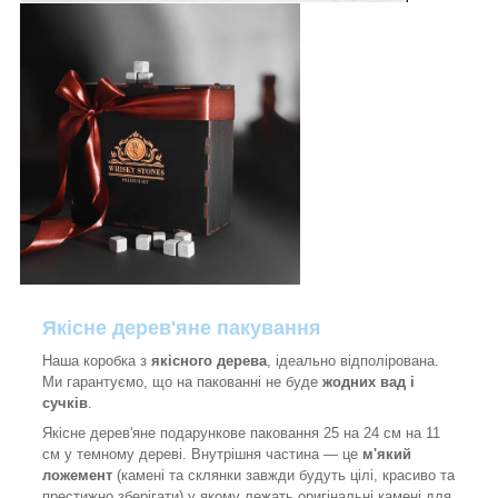
Якісне дерев'яне пакування
Наша коробка з
якісного дерева
, ідеально відполірована.
Ми гарантуємо, що на пакованні не буде
жодних вад і
сучків
.
Якісне дерев'яне подарункове паковання 25 на 24 см на 11
см у темному дереві. Внутрішня частина — це
м'який
ложемент
(камені та склянки завжди будуть цілі, красиво та
престижно зберігати) у якому лежать оригінальні камені для