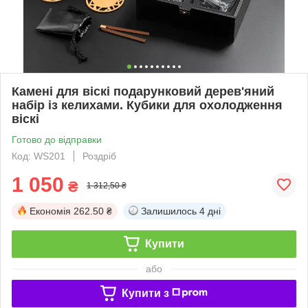
Камені для віскі подарунковий дерев'яний
набір із келихами. Кубики для охолодження
віскі
Готово до відправки
Код: WS201
Роздріб
1 050
₴
1 312,50 ₴
Економія
262.50 ₴
Залишилось
4 дні
Купити
або
Купити з