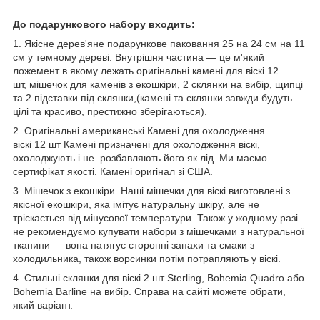
До подарункового набору входить:
1. Якісне дерев'яне подарункове паковання 25 на 24 см на 11
см у темному дереві. Внутрішня частина — це м'який
ложемент в якому лежать оригінальні камені для віскі 12
шт, мішечок для каменів з екошкіри, 2 склянки на вибір, щипці
та 2 підставки під склянки,(камені та склянки завжди будуть
цілі та красиво, престижно зберігаються).
2. Оригінальні американські Камені для охолодження
віскі 12 шт Камені призначені для охолодження віскі,
охолоджують і не розбавляють його як лід. Ми маємо
сертифікат якості. Камені оригінал зі США.
3. Мішечок з екошкіри. Наші мішечки для віскі виготовлені з
якісної екошкіри, яка імітує натуральну шкіру, але не
тріскається від мінусової температури. Також у жодному разі
не рекомендуємо купувати набори з мішечками з натуральної
тканини — вона натягує сторонні запахи та смаки з
холодильника, також ворсинки потім потрапляють у віскі.
4. Стильні склянки для віскі 2 шт Sterling, Bohemia Quadro або
Bohemia Barline на вибір. Справа на сайті можете обрати,
який варіант.