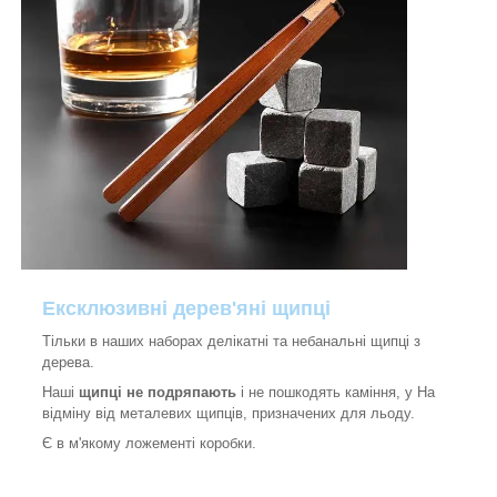
Ексклюзивні дерев'яні щипці
Тільки в наших наборах делікатні та небанальні щипці з
дерева.
Наші
щипці не подряпають
і не пошкодять каміння, у На
відміну від металевих щипців, призначених для льоду.
Є в м'якому ложементі коробки.