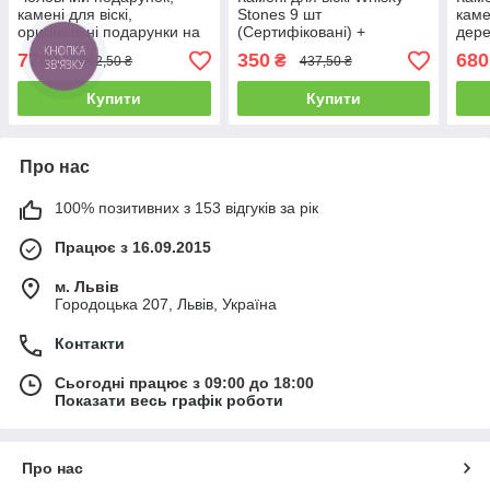
камені для віскі,
Stones 9 шт
каме
оригінальні подарунки на
(Сертифіковані) +
дере
День народження шефу "
мішечок. Кубики для
щипц
770
350
680
₴
₴
962,50 ₴
437,50 ₴
Джентельмену "
охолодження віскі
Купити
Купити
Про нас
100% позитивних з 153 відгуків за рік
Працює з 16.09.2015
м. Львів
Городоцька 207, Львів, Україна
Контакти
Сьогодні працює з 09:00 до 18:00
Показати весь графік роботи
Про нас