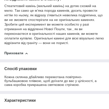
Стеатитовий камінь (мильний камінь) на дотик схожий на
мило. Так само це м'яка порода каменів, досить провести
нігтім по ньому, як відразу з'явиться невелика подряпина, що
ви не зможете спостерігати на не оригінальних каменях.
Зробити цей експеримент ви можете особисто у разі
отримання на відділенні Нової Пошти, так , як ви
переконаєтеся в оригінальності наших каменів, ви можете
оплатити купівлю. Оригінальні камені для віскі візуально легко
відрізнити від граніту — вони не пористі.
Приховати
Спосіб упаковки
Кожна склянка дбайливо перемотана повітряно-
бульбашковою плівкою, щоб доїхати до вас у цілісності, а
сама коробка прикрашена святковою стрічкою.
Характеристики