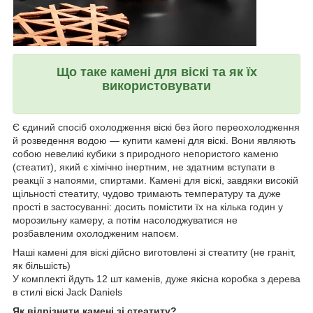
Що таке камені для віскі та як їх
використовувати
Є єдиний спосіб охолодження віскі без його переохолодження
й розведення водою — купити камені для віскі. Вони являють
собою невеликі кубики з природного непористого каменю
(стеатит), який є хімічно інертним, не здатним вступати в
реакції з напоями, спиртами. Камені для віскі, завдяки високій
щільності стеатиту, чудово тримають температуру та дуже
прості в застосуванні: досить помістити їх на кілька годин у
морозильну камеру, а потім насолоджуватися не
розбавленим охолодженим напоєм.
Наші камені для віскі дійсно виготовлені зі стеатиту (не граніт,
як більшість)
У комплекті йдуть 12 шт каменів, дуже якісна коробка з дерева
в стилі віскі Jack Daniels
Як відрізнити камені зі стеатиту?