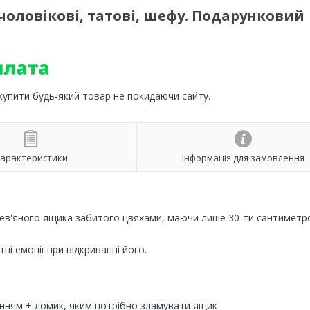
 чоловікові, татові, шефу. Подарунковий
 купити будь-який товар не покидаючи сайту.
арактеристики
Інформація для замовлення
рев'яного ящика забитого цвяхами, маючи лише 30-ти сантиметр
ні емоції при відкриванні його.
енням + ломик, яким потрібно зламувати ящик