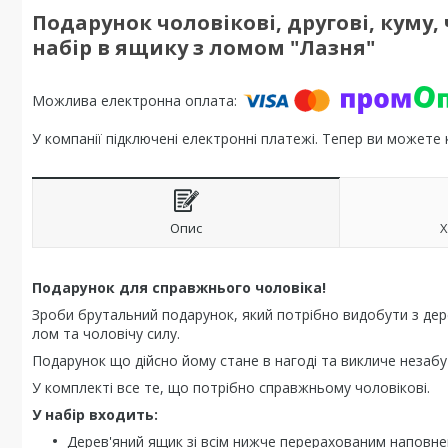
Подарунок чоловікові, другові, куму,
набір в ящику з ломом "Лазня"
У компанії підключені електронні платежі. Тепер ви можете
Опис
Х
Подарунок для справжнього чоловіка!
Зроби брутальний подарунок, який потрібно видобути з де
лом та чоловічу силу.
Подарунок що дійсно йому стане в нагоді та викличе незабут
У комплекті все те, що потрібно справжньому чоловікові.
У набір входить:
Дерев'яний ящик зі всім нижче перерахованим наповн