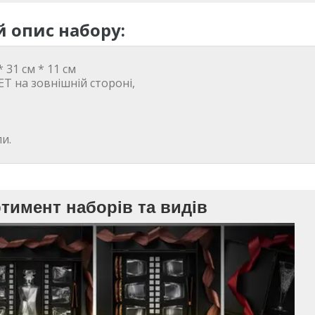
 опис набору:
 31 см * 11 см
T на зовнішній стороні,
и.
тимент наборів та видів