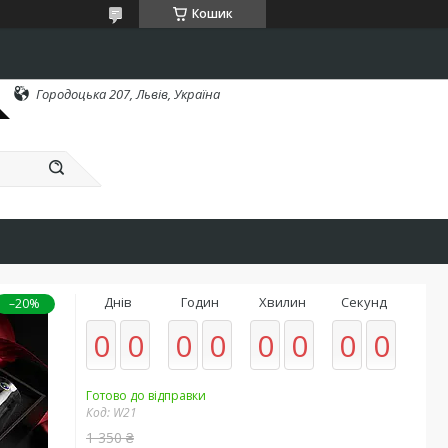
Кошик
Городоцька 207, Львів, Україна
Днів
Годин
Хвилин
Секунд
–20%
0
0
0
0
0
0
0
0
Готово до відправки
Код:
W21
1 350 ₴