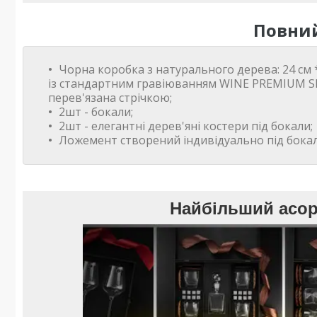
Повний
Чорна коробка з натурального дерева: 24 см *
із стандартним гравіюванням WINE PREMIUM SE
перев'язана стрічкою;
2шт - бокали;
2шт - елегантні дерев'яні костери під бокали;
Ложемент створений індивідуально під бокал
Найбільший асор