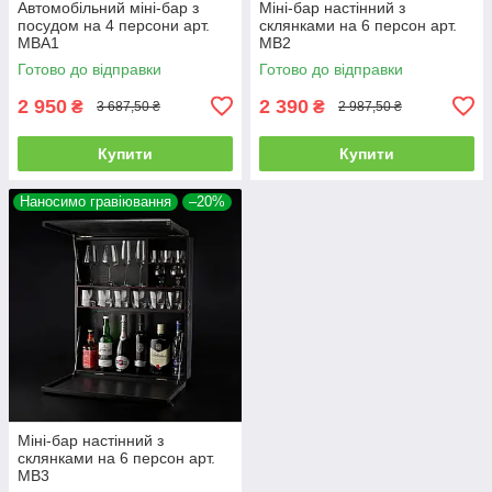
Автомобільний міні-бар з
Міні-бар настінний з
посудом на 4 персони арт.
склянками на 6 персон арт.
MBA1
MB2
Готово до відправки
Готово до відправки
2 950
2 390
₴
₴
3 687,50 ₴
2 987,50 ₴
Купити
Купити
Наносимо гравіювання
–20%
Міні-бар настінний з
склянками на 6 персон арт.
MB3