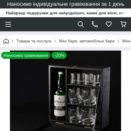
Наносимо індивідуальне гравіювання за 1 день
Найкращі подарунки для найрідніших, камні для віскі, под
Товари та послуги
Міні бари, автомобільні бари
Міні
Наносимо гравіювання
–20%