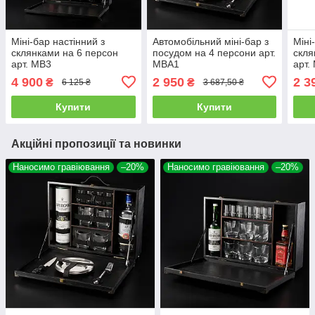
Міні-бар настінний з
Автомобільний міні-бар з
Міні
склянками на 6 персон
посудом на 4 персони арт.
скля
арт. MB3
MBA1
арт.
4 900
2 950
2 3
₴
₴
6 125 ₴
3 687,50 ₴
Купити
Купити
Акційні пропозиції та новинки
Наносимо гравіювання
–20%
Наносимо гравіювання
–20%