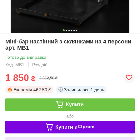
Міні-бар настінний з склянками на 4 персони
арт. MB1
Готово до відправки
Код: MB1
Роздріб
1 850
₴
2 312,50 ₴
Економія
462.50 ₴
Залишилось
1 день
Купити
або
Купити з