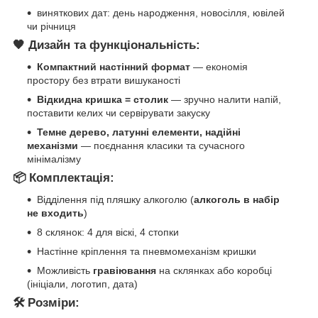
виняткових дат: день народження, новосілля, ювілей
чи річниця
🖤 Дизайн та функціональність:
Компактний настінний формат
— економія
простору без втрати вишуканості
Відкидна кришка = столик
— зручно налити напій,
поставити келих чи сервірувати закуску
Темне дерево, латунні елементи, надійні
механізми
— поєднання класики та сучасного
мінімалізму
📦 Комплектація:
Відділення під пляшку алкоголю (
алкоголь в набір
не входить
)
8 склянок: 4 для віскі, 4 стопки
Настінне кріплення та пневмомеханізм кришки
Можливість
гравіювання
на склянках або коробці
(ініціали, логотип, дата)
🛠 Розміри: